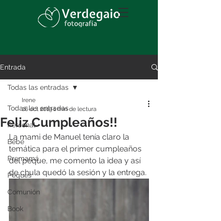
Entrada
Todas las entradas
Irene
Todas las entradas
26 oct 2019
1 min de lectura
Feliz Cumpleaños!!
Personal
La mami de Manuel tenía claro la 
Bebé
temática para el primer cumpleaños 
Premamá
del peque, me comento la idea y así 
de chula quedó la sesión y la entrega.
Peques
Comunión
Book