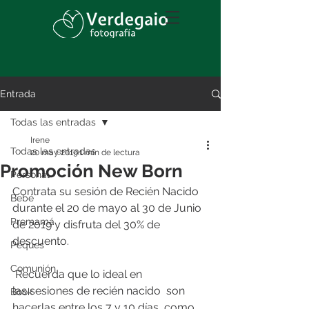
Entrada
Todas las entradas
Irene
Todas las entradas
20 may 2019
1 min de lectura
Promoción New Born
Personal
Contrata su sesión de Recién Nacido 
Bebé
durante el 20 de mayo al 30 de Junio 
Premamá
de 2019 y disfruta del 30% de 
descuento.
Peques
Comunión
 Recuerda que lo ideal en 
las sesiones de recién nacido  son 
Book
hacerlas entre los 7 y 10 días, como 