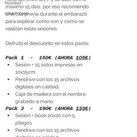
Navidad
máximo 15 días, por eso recomiendo 
smash cake
una cita previa durante el embarazo 
para explicar como son y como se 
realizan estas sesiones. 
Disfruta el descuento en estos packs:
Pack 1  -  150€ (AHORA 
105€
)
Sesión + 15 sotos impresas en 
10x15cm.
Pendrive con los 15 archivos 
digitales en calidad.
Caja de madera con el nombre 
grabado a mano
Pack 2  -  190€ (AHORA 
133€
)
Sesión + book 20x20 con 5 
pliegos
Pendrive con los 15 archivos 