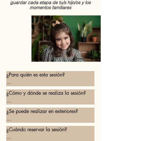
guardar cada etapa de tu/s hijo/os y los
momentos familiares
¿Para quién es esta sesión?

Para peques y familia, puedes hacer 
¿Cómo y dónde se realiza la sesión?

fotos sólo a tu hijo, o si te animas 
puedes hacer alguna foto de familia.

La sesión se realiza en mi estudio, en 
¿Se puede realizar en exteriores?

Para bebés que ya se mantienen 
horario de mañana o de tarde, siempre 
sentados por si solos.
con cita previa. 

Sí, me desplazo un máximo de 15km 
¿Cuándo reservar la sesión?

desde el estudio, con un coste extra de 
Según el pack se preparan ente 1 o 3 