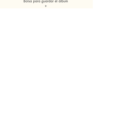
Bolsa para guardar el álbum
+
1ampliación 20x30cm
4 decorados
299€
(opción caja o bolsa madera 50€)
¡quiero mi sesión!