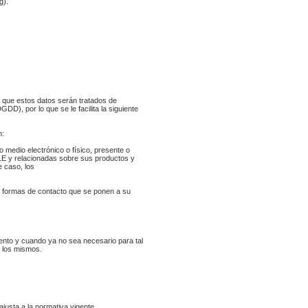
g).
 que estos datos serán tratados de
), por lo que se le facilita la siguiente
n:
 medio electrónico o físico, presente o
LE y relacionadas sobre sus productos y
 caso, los
las formas de contacto que se ponen a su
ento y cuando ya no sea necesario para tal
e los mismos.
justa a la normativa vigente.