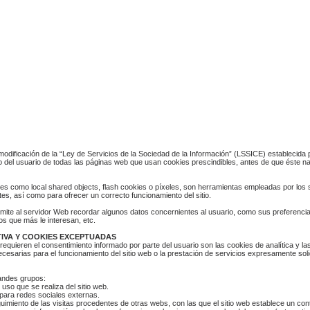
 modificación de la “Ley de Servicios de la Sociedad de la Información” (LSSICE) establecida
o del usuario de todas las páginas web que usan cookies prescindibles, antes de que éste na
ales como local shared objects, flash cookies o píxeles, son herramientas empleadas por lo
es, así como para ofrecer un correcto funcionamiento del sitio.
rmite al servidor Web recordar algunos datos concernientes al usuario, como sus preferencias
s que más le interesan, etc.
IVA Y COOKIES EXCEPTUADAS
requieren el consentimiento informado por parte del usuario son las cookies de analítica y las
cesarias para el funcionamiento del sitio web o la prestación de servicios expresamente solic
randes grupos:
uso que se realiza del sitio web.
para redes sociales externas.
uimiento de las visitas procedentes de otras webs, con las que el sitio web establece un contr