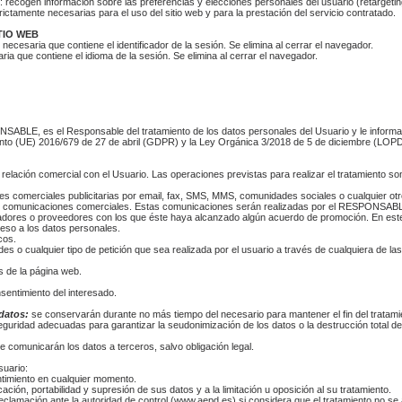
recogen información sobre las preferencias y elecciones personales del usuario (retargetin
rictamente necesarias para el uso del sitio web y para la prestación del servicio contratado.
TIO WEB
cesaria que contiene el identificador de la sesión. Se elimina al cerrar el navegador.
ria que contiene el idioma de la sesión. Se elimina al cerrar el navegador.
SABLE, es el Responsable del tratamiento de los datos personales del Usuario y le informa
to (UE) 2016/679 de 27 de abril (GDPR) y la Ley Orgánica 3/2018 de 5 de diciembre (LOPDGDD
elación comercial con el Usuario. Las operaciones previstas para realizar el tratamiento so
 comerciales publicitarias por email, fax, SMS, MMS, comunidades sociales o cualquier otro
lizar comunicaciones comerciales. Estas comunicaciones serán realizadas por el RESPONSAB
radores o proveedores con los que éste haya alcanzado algún acuerdo de promoción. En este
eso a los datos personales.
cos.
udes o cualquier tipo de petición que sea realizada por el usuario a través de cualquiera de 
as de la página web.
sentimiento del interesado.
 datos:
se conservarán durante no más tiempo del necesario para mantener el fin del tratami
eguridad adecuadas para garantizar la seudonimización de los datos o la destrucción total d
e comunicarán los datos a terceros, salvo obligación legal.
suario:
ntimiento en cualquier momento.
ación, portabilidad y supresión de sus datos y a la limitación u oposición al su tratamiento.
clamación ante la autoridad de control (www.aepd.es) si considera que el tratamiento no se a