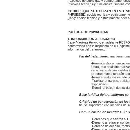
-Cookies de publicidad y comportamentales: 
-Cookies técnicas y funcionales: son las est
COOKIES QUE SE UTILIZAN EN ESTE SI
PHPSESSID: cookie técnica y estrictamente ne
_lang: cookie técnica y estrictamente necesa
POLÍTICA DE PRIVACIDAD
1. INFORMACIÓN AL USUARIO
Irene Martínez Permuy
, en adelante RESPON
conformidad con lo dispuesto en el Reglamen
información del tratamiento:
Fin del tratamiento:
mantener una r
-Remisión de comunicaciones
futuro, que posibilite rea
servicios, o de sus colabo
terceros nunca tendrán acc
-Realizar estudios estadísti
-Tramitar encargos, solicit
disposición.
-Remitir el boletín de notici
Base jurídica del tratamiento:
con
Criterios de conservación de los
fin, se suprimirán con medidas de s
Comunicación de los datos:
No s
-Derechos que asisten al U
-Derecho a retirar el conse
-Derecho de acceso, rectific
-Derecho a presentar una re