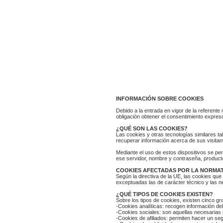
INFORMACIÓN SOBRE COOKIES
Debido a la entrada en vigor de la referente
obligación obtener el consentimiento expres
¿QUÉ SON LAS COOKIES?
Las cookies y otras tecnologías similares t
recuperar información acerca de sus visitant
Mediante el uso de estos dispositivos se pe
ese servidor, nombre y contraseña, producto
COOKIES AFECTADAS POR LA NORMAT
Según la directiva de la UE, las cookies que 
exceptuadas las de carácter técnico y las ne
¿QUÉ TIPOS DE COOKIES EXISTEN?
Sobre los tipos de cookies, existen cinco g
-Cookies analíticas: recogen información del 
-Cookies sociales: son aquellas necesarias 
-Cookies de afiliados: permiten hacer un seg