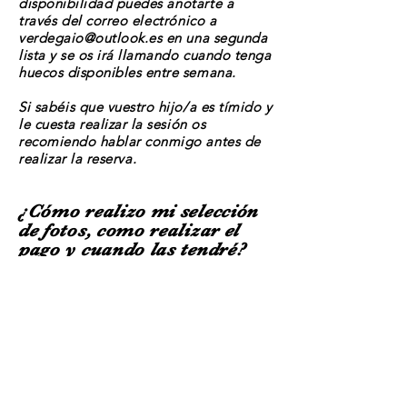
disponibilidad puedes
anotarte
a
través
del correo
electrónico
a
verdegaio@outlook.es
en una segunda
lista y se os irá llamando cuando tenga
huecos disponibles entre semana.
Si
sabéis
que vuestro hijo/a es tímido y
le cuesta realizar la sesión os
recomiendo hablar conmigo antes de
realizar
la reserva.
¿Cómo realizo mi selección
de fotos, como realizar el
pago y cuando las tendré?
El pago de la sesión se completará el día
de la sesión (se restará la reserva al packs
elegido)
Una vez realizada la sesión, en un
plazo de máximo de 7 días recibirás al
correo una galería privada en donde
podrás seleccionar desde casa las