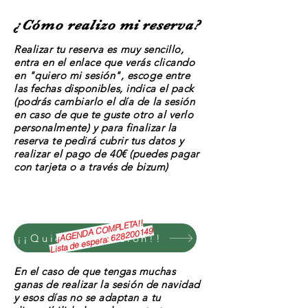
¿Cómo
realizo mi reserva?
Realizar tu
reserva
es muy sencillo,
entra en el enlace que verás clicando
en "quiero mi sesión", escoge entre
las fechas disponibles, indica el pack
(podrás cambiarlo el día de la sesión
en caso de que te guste otro al verlo
personalmente) y
para finalizar la
reserva te pedirá cubrir tus
datos
y
realizar
el pago de 40€ (puedes pagar
con tarjeta o a través de bizum)
¡AGENDA COMPLETA!!
628200149
¡¡Quiero mi sesión!!
Lista de espera:
En el caso de que tengas muchas
ganas de realizar la sesión de navidad
y esos días no se adaptan a tu