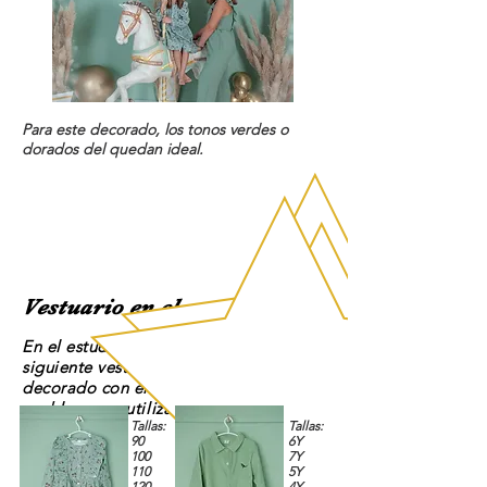
Para este decorado, los tonos verdes o
dorados del quedan ideal.
Vestuario en el estudio
En el estudio tendréis disponible el
siguiente vestuario, pensado para el
decorado con el caballo pero no abría
problema en
utilizarlo
en
ambos
.
Tallas:
Tallas:
90
6Y
100
7Y
110
5Y
120
4Y