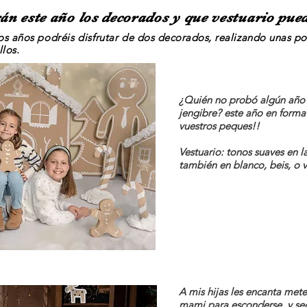
n este año los decorados y que vestuario pued
os años
podréis
disfrutar
de dos decorados, realizando unas po
los.
¿Quién no probó algún año 
jengibre? este año en form
vuestros peques!!
Vestuario: tonos suaves en 
también en blanco, beis, o 
A mis hijas les encanta mete
mami para esconderse, y se