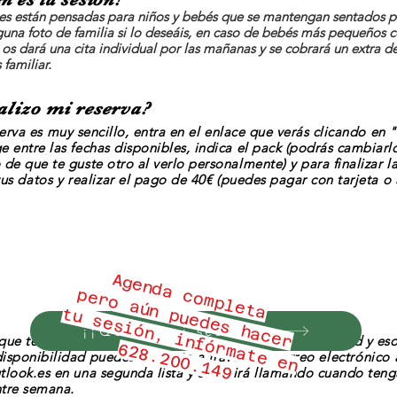
es están pensadas para niños y bebés que se mantengan sentados por
guna foto de familia si lo deseáis, en caso de bebés más pequeños 
 os dará una cita individual por las mañanas y se cob
rará un extra de
 familiar.
alizo mi reserva?
erva
es muy sencillo, entra en el enlace que verás clicando en 
e entre las fechas dispo
nibles, indica el pack (podrás cambiarlo
 de que te guste otro al verlo personalmente) y
para finalizar l
tus
datos
y
realizar
el pago de 40€ (puedes pagar con tarjeta o 
Agenda completa
p
e
r
o
a
ú
n
u
e
d
e
s
h
a
c
e
r
u
s
e
s
i
ó
n
,
i
n
f
ó
a
t
e
e
n
2
8
.
2
0
0
.
1
4
p
t
¡¡Quiero mi sesión!!
que tengas muchas ganas de realizar la sesión de navidad y eso
r
m
6
9
disponibilidad puedes
anotarte
a
través
del correo
electrónico
tlook.es
en una segunda lista y se os irá llamando cuando ten
ntre semana.