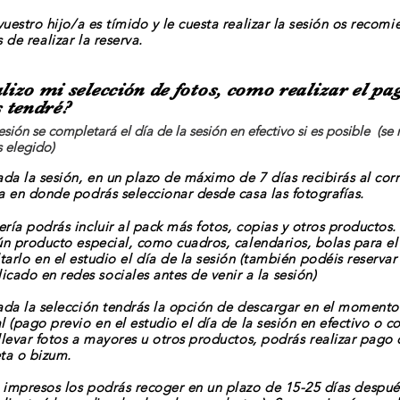
uestro hijo/a es tímido y le cuesta realizar la sesión os recom
s de
realizar
la reserva.
izo mi selección de fotos, como realizar el pa
 tendré?
esión se completará el día de la sesión en efectivo si es posible (se r
s elegido)
ada la sesión, en un plazo de máximo de 7 días recibirás al cor
a en donde podrás seleccionar desde casa las fotografías.
ría podrás incluir al pack más fotos, copias y otros productos.
ún producto especial, como cuadros, calendarios, bolas para el
tarlo
en el estudio el día de la sesión (también podéis reserva
icado en redes sociales antes de venir a la sesión)
ada la selección tendrás la opción de descargar en el momento 
l (pago previo en el estudio el día de la sesión en efectivo o co
llevar fotos a mayores u otros productos,
podrás
realizar pago 
ta o bizum.
 impresos los podrás recoger en un plazo de 15-25 días
despué