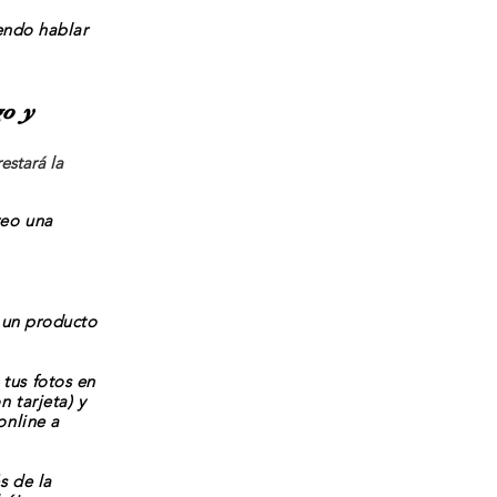
iendo hablar
go y
estará la
reo una
r un producto
tus fotos en
n tarjeta) y
online a
s
de la