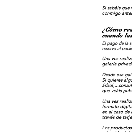
Si
sabéis
que v
conmigo ante
¿Cómo real
cuando las
El pago de la s
reserva al pack
Una vez realiz
galería privad
Desde esa gale
Si quieres alg
árbol
,...
consul
que
veáis
publ
Una vez realiz
formato digita
en el caso de 
través
de tarje
Los productos