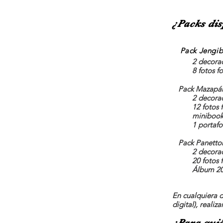
¿Packs dis
Pack
Jengib
2 decora
8 fotos f
Pack Mazapá
2 decora
12 fotos 
miniboo
1 portafo
Pack Pan
etto
2 decora
20 fotos 
Álbum 20
En cualquiera 
digital), realiz
¿Para quié