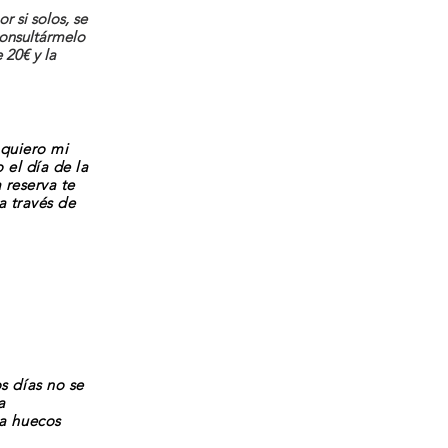
 si solos, se
consultármelo
 20€ y la
"quiero mi
 el día de la
a reserva te
a través de
s días no se
a
ga huecos