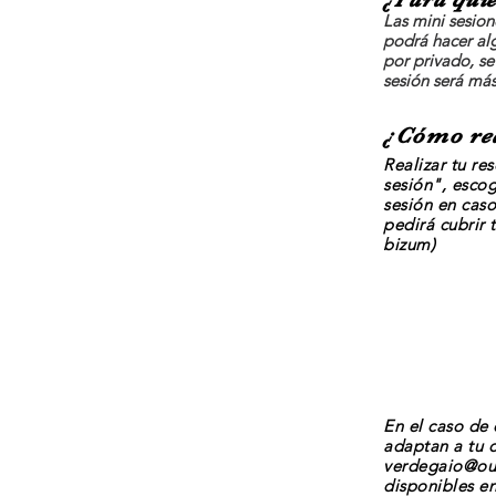
Las mini sesion
podrá hacer al
por privado, se
sesión será más
¿Cómo
re
Realizar tu
res
sesión", escog
sesión en caso
pedirá cubrir 
bizum)
En el caso de 
adaptan a tu 
verdegaio@ou
disponibles e