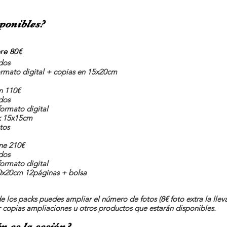
ponibles?
re
80€
dos
ormato digital + copias en 15x20cm
n 110€
dos
formato digital
k 15x15cm
tos
ne 210€
dos
formato digital
x20cm 12páginas + bolsa
de los packs puedes ampliar el núm
ero de fotos (8€ foto extra la lle
ar copias ampliaciones u otro
s pr
oductos que estarán disponibles.
n es la sesión?