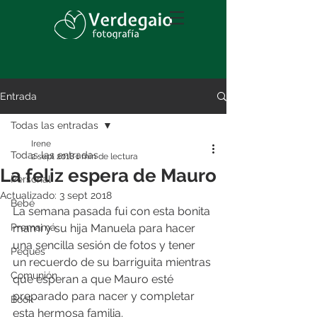
Entrada
Todas las entradas
Irene
Todas las entradas
2 sept 2018
1 min de lectura
La feliz espera de Mauro
Personal
Actualizado:
3 sept 2018
Bebé
La semana pasada fui con esta bonita 
Premamá
mami y su hija Manuela para hacer 
una sencilla sesión de fotos y tener 
Peques
un recuerdo de su barriguita mientras 
Comunión
que esperan a que Mauro esté 
preparado para nacer y completar 
Book
esta hermosa familia.