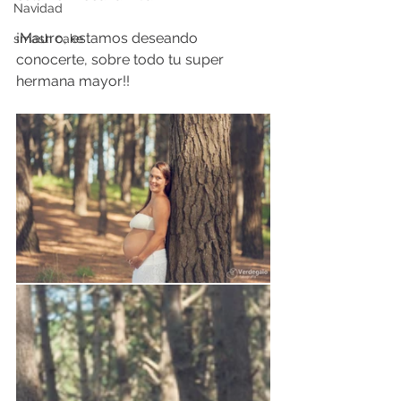
Navidad
¡Mauro, estamos deseando 
smash cake
conocerte, sobre todo tu super 
hermana mayor!!