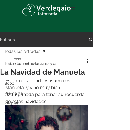
Entrada
Todas las entradas
Irene
Todas las entradas
22 dic 2018
1 min de lectura
La Navidad de Manuela
Personal
Esta niña tan linda y risueña es 
Bebé
Manuela, y vino muy bien 
Premamá
acompañada para tener su recuerdo 
de estas navidades!!
Peques
Comunión
Book