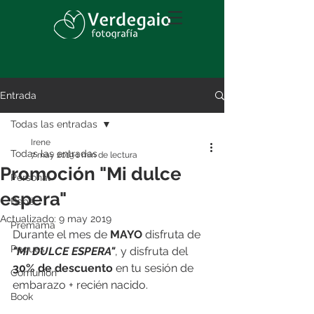
Entrada
Todas las entradas
Irene
Todas las entradas
7 may 2019
1 min de lectura
Promoción "Mi dulce
Personal
espera"
Bebé
Actualizado:
9 may 2019
Premamá
Durante el mes de 
MAYO
 disfruta de 
Peques
"MI DULCE ESPERA"
, y disfruta del 
30% de descuento
 en tu sesión de 
Comunión
embarazo + recién nacido.
Book