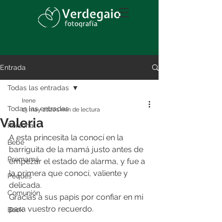
Entrada
Todas las entradas
Irene
Todas las entradas
13 may 2020
1 min de lectura
Valeria
Personal
A esta princesita la conocí en la 
Bebé
barriguita de la mamá justo antes de 
Premamá
empezar el estado de alarma, y fue a 
la primera que conocí, valiente y 
Peques
delicada.
Comunión
Gracias a sus papis por confiar en mi 
para vuestro recuerdo.
Book