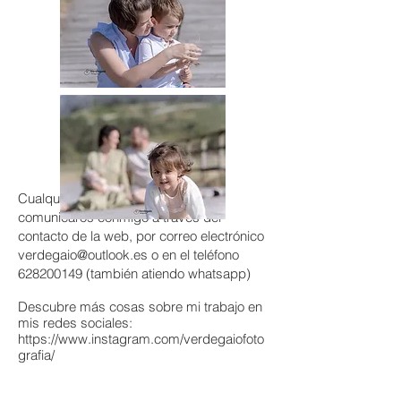
Cualquier duda que tengáis podéis
comunicaros conmigo a través del
contacto de la web, por correo electrónico
verdegaio@outlook.es
o en el teléfono
628200149
(también atiendo whatsapp)
Descubre más cosas sobre mi trabajo en
mis redes sociales:
https://www.instagram.com/verdegaiofoto
grafia/
https://www.facebook.com/verdegaiofotog
rafia